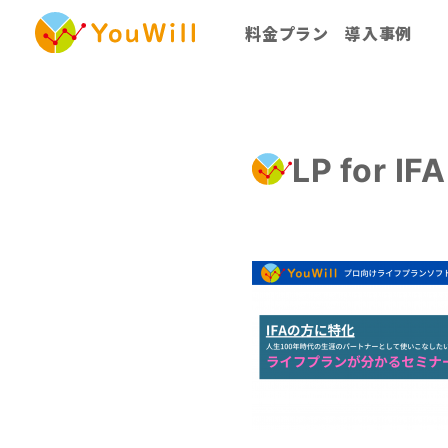
料金プラン
導入事例
個別利用プラン
法人一括利用プラン
LP for I